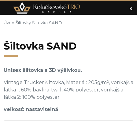
0
Úvod
Šiltovky
Šiltovka SAND
Šiltovka SAND
Unisex šiltovka s 3D výšivkou.
Vintage Trucker šiltovka, Materiál: 205g/m², vonkajšia
látka 1: 60% bavlna-twill, 40% polyester, vonkajšia
látka 2: 100% polyester
veľkosť: nastaviteľná